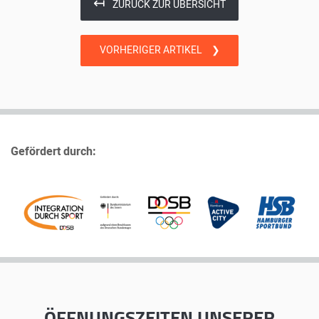
↤
ZURÜCK ZUR ÜBERSICHT
VORHERIGER ARTIKEL
❯
Gefördert durch:
ÖFFNUNGSZEITEN
UNSERER