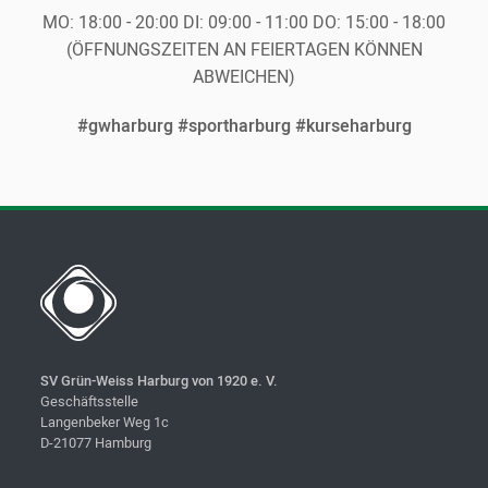
MO:
18:00 - 20:00
DI:
09:00 - 11:00
DO:
15:00 - 18:00
(ÖFFNUNGSZEITEN AN FEIERTAGEN KÖNNEN
ABWEICHEN)
#gwharburg #sportharburg #kurseharburg
SV Grün-Weiss Harburg von 1920 e. V.
Geschäftsstelle
Langenbeker Weg 1c
D-21077 Hamburg