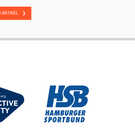
 ARTIKEL
❯