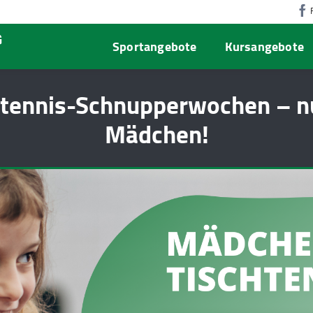
G
Sportangebote
Kursangebote
htennis-Schnupperwochen – nu
Mädchen!